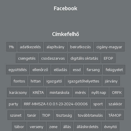
Facebook
Címkefelhő
1%
adatkezelés
alapítvány
beiratkozás
cigány-magyar
csengetés
csodaszarvas
digitális oktatás
EFOP
együttélés
ellenőrző
előadás
essd
farsang
felügyelet
fontos
hittan
igazgató
igazgatóhelyettes
járvány
karácsony
KRÉTA
mintaiskola
mérés
nyílt nap
ORFK
party
RRF-MMSZA-1.0.0.1-23-2024-00006
sport
szakkör
szünet
tanár
TIOP
tisztaság
továbbtanulás
TÁMOP
tábor
verseny
zene
állás
álláshirdetés
évnyitó