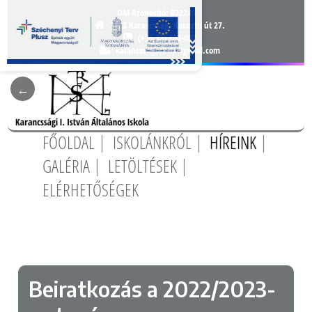
OM Azonosító:
032241
3163 Karancsság, Kossuth út 27.
(+36 32) 400-007
karancssagiiskola@gmail.com
FŐOLDAL
ISKOLÁNKRÓL
HÍREINK
GALÉRIA
LETÖLTÉSEK
ELÉRHETŐSÉGEK
Beiratkozás a 2022/2023-