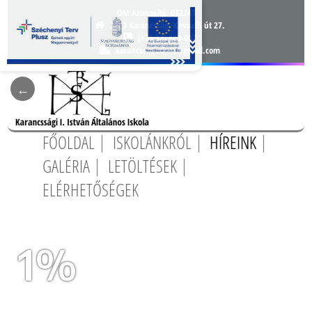
OM Azonosító:
032241
3163 Karancsság, Kossuth út 27.
(+36 32) 400-007
karancssagiiskola@gmail.com
FŐOLDAL
ISKOLÁNKRÓL
HÍREINK
GALÉRIA
LETÖLTÉSEK
ELÉRHETŐSÉGEK
1%