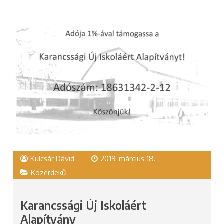
Kulcsár Dávid
2019. március 18.
Közérdekű
Karancssági Új Iskoláért
Alapítvány