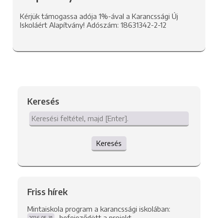
Kérjük támogassa adója 1%-ával a Karancssági Új
Iskoláért Alapítvány! Adószám: 18631342-2-12
Keresés
Keresés
Friss hírek
Mintaiskola program a karancssági iskolában:
befejeződött a projekt