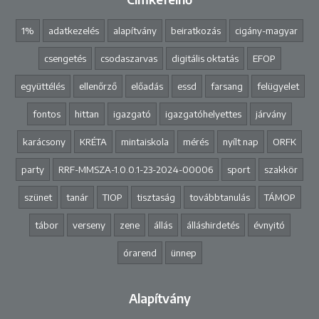
1%
adatkezelés
alapítvány
beiratkozás
cigány-magyar
csengetés
csodaszarvas
digitális oktatás
EFOP
együttélés
ellenőrző
előadás
essd
farsang
felügyelet
fontos
hittan
igazgató
igazgatóhelyettes
járvány
karácsony
KRÉTA
mintaiskola
mérés
nyílt nap
ORFK
party
RRF-MMSZA-1.0.0.1-23-2024-00006
sport
szakkör
szünet
tanár
TIOP
tisztaság
továbbtanulás
TÁMOP
tábor
verseny
zene
állás
álláshirdetés
évnyitó
órarend
ünnep
Alapítvány