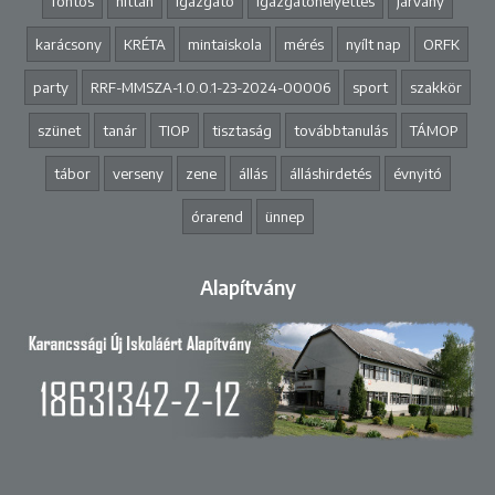
fontos
hittan
igazgató
igazgatóhelyettes
járvány
karácsony
KRÉTA
mintaiskola
mérés
nyílt nap
ORFK
party
RRF-MMSZA-1.0.0.1-23-2024-00006
sport
szakkör
szünet
tanár
TIOP
tisztaság
továbbtanulás
TÁMOP
tábor
verseny
zene
állás
álláshirdetés
évnyitó
órarend
ünnep
Alapítvány