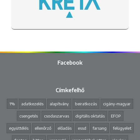
Facebook
Címkefelhő
1%
adatkezelés
alapítvány
beiratkozás
cigány-magyar
csengetés
csodaszarvas
digitális oktatás
EFOP
együttélés
ellenőrző
előadás
essd
farsang
felügyelet