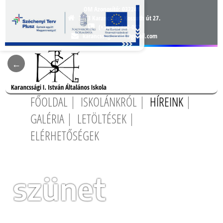
OM Azonosító:
032241
3163 Karancsság, Kossuth út 27.
(+36 32) 400-007
karancssagiiskola@gmail.com
FŐOLDAL
ISKOLÁNKRÓL
HÍREINK
GALÉRIA
LETÖLTÉSEK
ELÉRHETŐSÉGEK
szünet