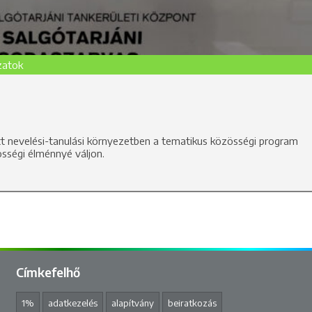
zatok
ott nevelési-tanulási környezetben a tematikus közösségi program
sségi élménnyé váljon.
Címkefelhő
1%
adatkezelés
alapítvány
beiratkozás