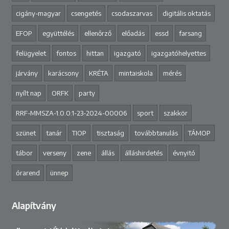
cigány-magyar
csengetés
csodaszarvas
digitális oktatás
EFOP
együttélés
ellenőrző
előadás
essd
farsang
felügyelet
fontos
hittan
igazgató
igazgatóhelyettes
járvány
karácsony
KRÉTA
mintaiskola
mérés
nyílt nap
ORFK
party
RRF-MMSZA-1.0.0.1-23-2024-00006
sport
szakkör
szünet
tanár
TIOP
tisztaság
továbbtanulás
TÁMOP
tábor
verseny
zene
állás
álláshirdetés
évnyitó
órarend
ünnep
Alapítvány