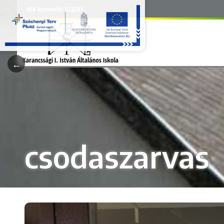
OM Azonosító:
032241
csodaszarvas