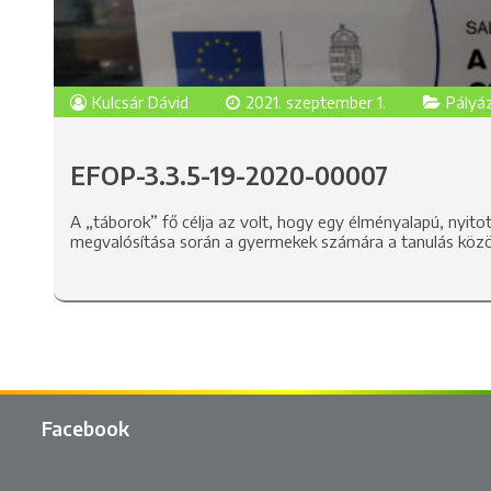
Kulcsár Dávid
2021. szeptember 1.
Pályá
EFOP-3.3.5-19-2020-00007
A „táborok” fő célja az volt, hogy egy élményalapú, nyit
megvalósítása során a gyermekek számára a tanulás közö
Facebook