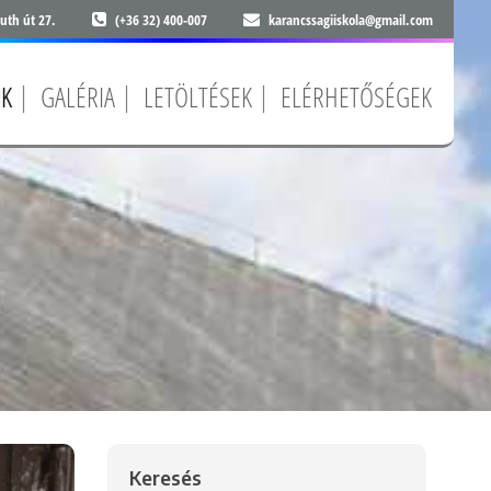
uth út 27.
(+36 32) 400-007
karancssagiiskola@gmail.com
NK
GALÉRIA
LETÖLTÉSEK
ELÉRHETŐSÉGEK
Keresés