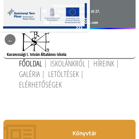
OM Azonosító:
032241
3163 Karancsság, Kossuth út 27.
(+36 32) 400-007
karancssagiiskola@gmail.com
FŐOLDAL
ISKOLÁNKRÓL
HÍREINK
GALÉRIA
LETÖLTÉSEK
ELÉRHETŐSÉGEK
Könyvtár