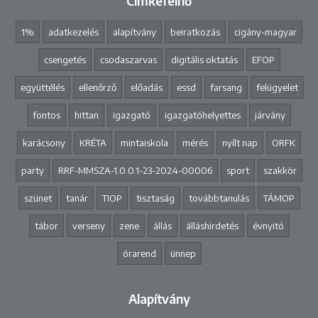
Címkefelhő
1%
adatkezelés
alapítvány
beiratkozás
cigány-magyar
csengetés
csodaszarvas
digitális oktatás
EFOP
együttélés
ellenőrző
előadás
essd
farsang
felügyelet
fontos
hittan
igazgató
igazgatóhelyettes
járvány
karácsony
KRÉTA
mintaiskola
mérés
nyílt nap
ORFK
party
RRF-MMSZA-1.0.0.1-23-2024-00006
sport
szakkör
szünet
tanár
TIOP
tisztaság
továbbtanulás
TÁMOP
tábor
verseny
zene
állás
álláshirdetés
évnyitó
órarend
ünnep
Alapítvány