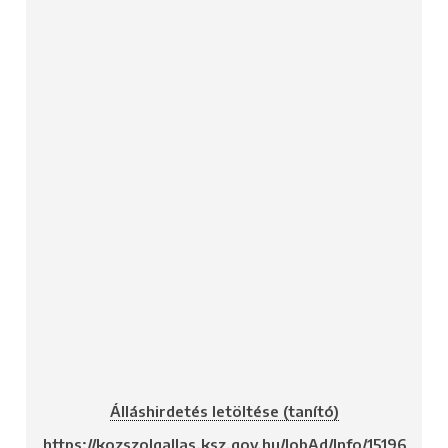
Álláshirdetés letöltése (tanító)
https://kozszolgallas.ksz.gov.hu/JobAd/Info/15196