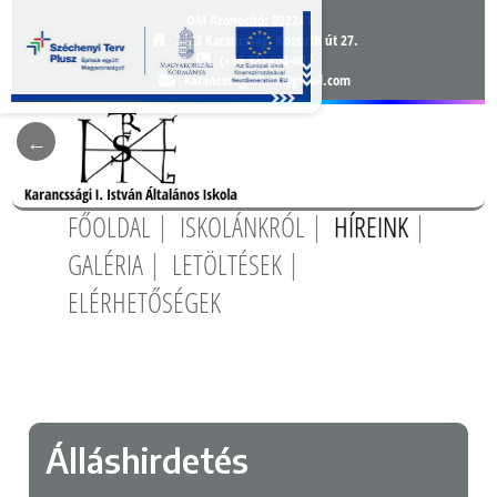
OM Azonosító:
032241
3163 Karancsság, Kossuth út 27.
(+36 32) 400-007
karancssagiiskola@gmail.com
FŐOLDAL
ISKOLÁNKRÓL
HÍREINK
GALÉRIA
LETÖLTÉSEK
ELÉRHETŐSÉGEK
Álláshirdetés