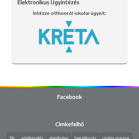
Elektronikus Ügyintézés
Intézze otthonról iskolai ügyeit:
Facebook
Címkefelhő
1%
adatkezelés
alapítvány
beiratkozás
cigány-magyar