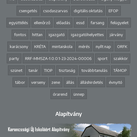
csengetés
csodaszarvas
digitális oktatás
EFOP
együttélés
ellenőrző
előadás
essd
farsang
felügyelet
fontos
hittan
igazgató
igazgatóhelyettes
járvány
karácsony
KRÉTA
mintaiskola
mérés
nyílt nap
ORFK
party
RRF-MMSZA-1.0.0.1-23-2024-00006
sport
szakkör
szünet
tanár
TIOP
tisztaság
továbbtanulás
TÁMOP
tábor
verseny
zene
állás
álláshirdetés
évnyitó
órarend
ünnep
Alapítvány