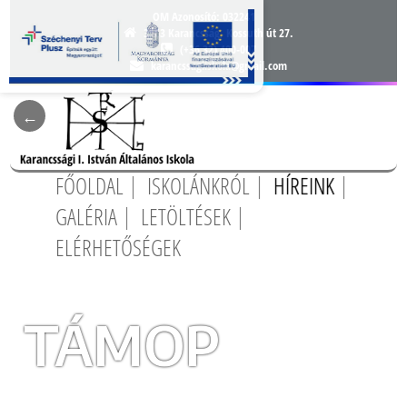
OM Azonosító:
032241
3163 Karancsság, Kossuth út 27.
(+36 32) 400-007
karancssagiiskola@gmail.com
FŐOLDAL
ISKOLÁNKRÓL
HÍREINK
GALÉRIA
LETÖLTÉSEK
ELÉRHETŐSÉGEK
TÁMOP