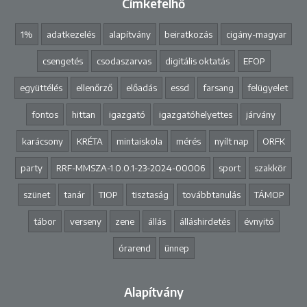
Címkefelhő
1%
adatkezelés
alapítvány
beiratkozás
cigány-magyar
csengetés
csodaszarvas
digitális oktatás
EFOP
együttélés
ellenőrző
előadás
essd
farsang
felügyelet
fontos
hittan
igazgató
igazgatóhelyettes
járvány
karácsony
KRÉTA
mintaiskola
mérés
nyílt nap
ORFK
party
RRF-MMSZA-1.0.0.1-23-2024-00006
sport
szakkör
szünet
tanár
TIOP
tisztaság
továbbtanulás
TÁMOP
tábor
verseny
zene
állás
álláshirdetés
évnyitó
órarend
ünnep
Alapítvány