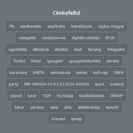
Címkefelhő
1%
adatkezelés
alapítvány
beiratkozás
cigány-magyar
csengetés
csodaszarvas
digitális oktatás
EFOP
együttélés
ellenőrző
előadás
essd
farsang
felügyelet
fontos
hittan
igazgató
igazgatóhelyettes
járvány
karácsony
KRÉTA
mintaiskola
mérés
nyílt nap
ORFK
party
RRF-MMSZA-1.0.0.1-23-2024-00006
sport
szakkör
szünet
tanár
TIOP
tisztaság
továbbtanulás
TÁMOP
tábor
verseny
zene
állás
álláshirdetés
évnyitó
órarend
ünnep