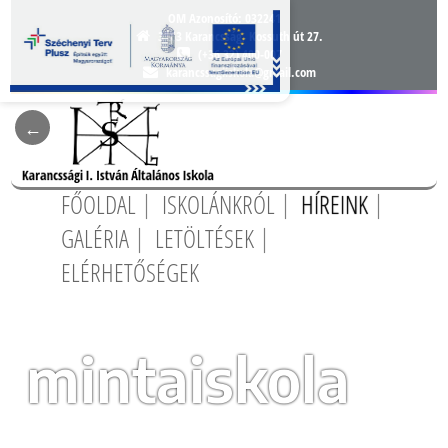
OM Azonosító:
032241
3163 Karancsság, Kossuth út 27.
(+36 32) 400-007
karancssagiiskola@gmail.com
FŐOLDAL
ISKOLÁNKRÓL
HÍREINK
GALÉRIA
LETÖLTÉSEK
ELÉRHETŐSÉGEK
mintaiskola