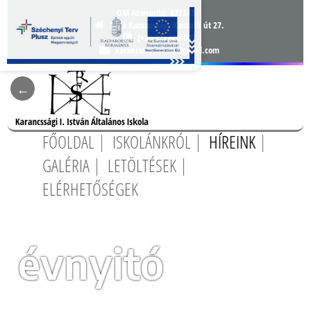
OM Azonosító:
032241
3163 Karancsság, Kossuth út 27.
(+36 32) 400-007
karancssagiiskola@gmail.com
FŐOLDAL
ISKOLÁNKRÓL
HÍREINK
GALÉRIA
LETÖLTÉSEK
ELÉRHETŐSÉGEK
évnyitó