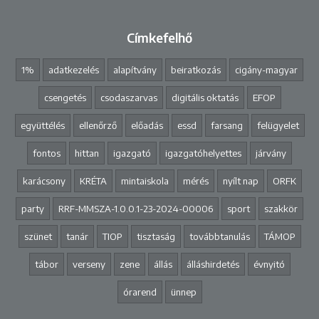
Címkefelhő
1%
adatkezelés
alapítvány
beiratkozás
cigány-magyar
csengetés
csodaszarvas
digitális oktatás
EFOP
együttélés
ellenőrző
előadás
essd
farsang
felügyelet
fontos
hittan
igazgató
igazgatóhelyettes
járvány
karácsony
KRÉTA
mintaiskola
mérés
nyílt nap
ORFK
party
RRF-MMSZA-1.0.0.1-23-2024-00006
sport
szakkör
szünet
tanár
TIOP
tisztaság
továbbtanulás
TÁMOP
tábor
verseny
zene
állás
álláshirdetés
évnyitó
órarend
ünnep