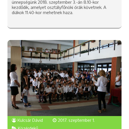
ünnepségünk 2018. szeptember 3.-án 8.10-kor
kezdődik, amelyet osztályfőnöki órák követnek. A
diákok 11.40-kor mehetnek haza.
Kulcsár Dávid
2017. szeptember 1.
Közérdekű