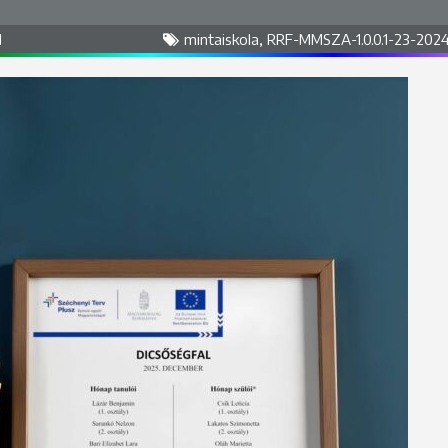
l
mintaiskola
,
RRF-MMSZA-1.0.0.1-23-202