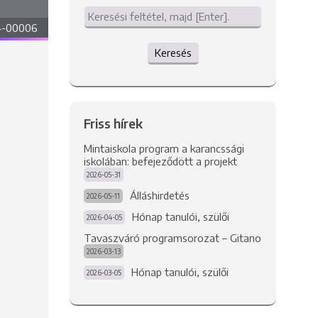
4-00006
Keresés
Friss hírek
Mintaiskola program a karancssági
iskolában: befejeződött a projekt
2026-05-31
Álláshirdetés
2026-05-11
Hónap tanulói, szülői
2026-04-05
Tavaszváró programsorozat – Gitano
2026-03-13
Hónap tanulói, szülői
2026-03-05