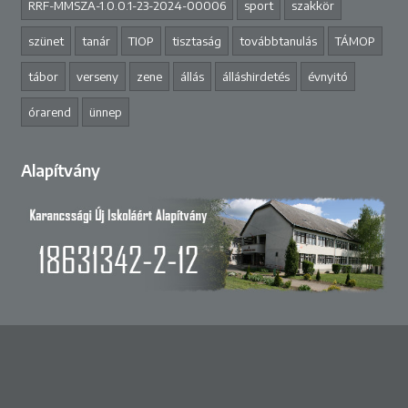
RRF-MMSZA-1.0.0.1-23-2024-00006
sport
szakkör
szünet
tanár
TIOP
tisztaság
továbbtanulás
TÁMOP
tábor
verseny
zene
állás
álláshirdetés
évnyitó
órarend
ünnep
Alapítvány