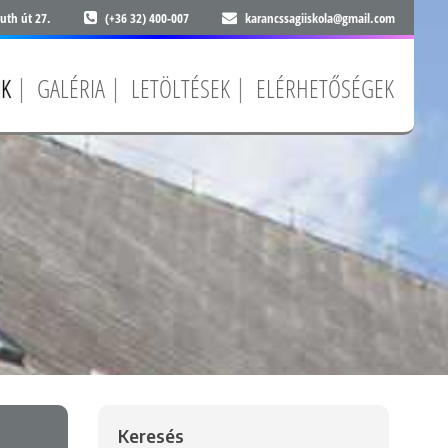
uth út 27.
(+36 32) 400-007
karancssagiiskola@gmail.com
NK
GALÉRIA
LETÖLTÉSEK
ELÉRHETŐSÉGEK
Keresés