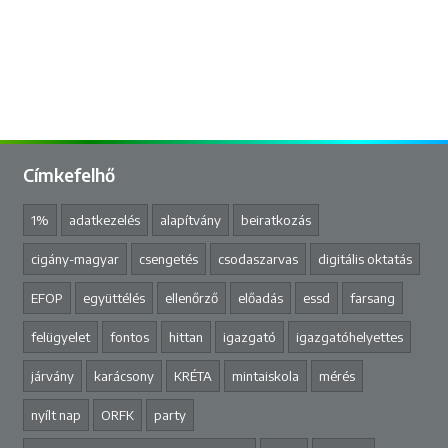
Címkefelhő
1%
adatkezelés
alapítvány
beiratkozás
cigány-magyar
csengetés
csodaszarvas
digitális oktatás
EFOP
együttélés
ellenőrző
előadás
essd
farsang
felügyelet
fontos
hittan
igazgató
igazgatóhelyettes
járvány
karácsony
KRÉTA
mintaiskola
mérés
nyílt nap
ORFK
party