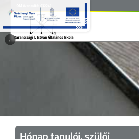
OM Azonosító:
032241
Hónap tanulói, szülői