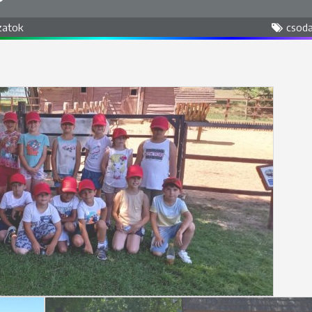
zatok
csod