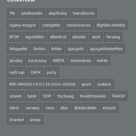
1%
adatkezelés
alapítvány
beiratkozás
cigány-magyar
csengetés
csodaszarvas
digitális oktatás
EFOP
együttélés
ellenőrző
előadás
essd
farsang
felügyelet
fontos
hittan
igazgató
igazgatóhelyettes
járvány
karácsony
KRÉTA
mintaiskola
mérés
nyílt nap
ORFK
party
RRF-MMSZA-1.0.0.1-23-2024-00006
sport
szakkör
szünet
tanár
TIOP
tisztaság
továbbtanulás
TÁMOP
tábor
verseny
zene
állás
álláshirdetés
évnyitó
órarend
ünnep