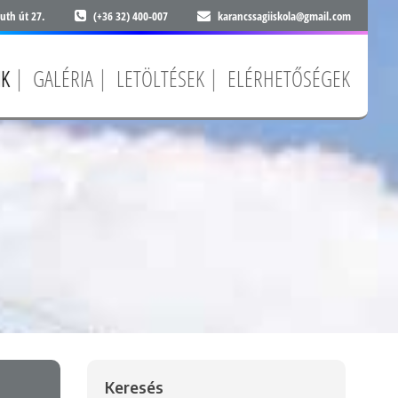
uth út 27.
(+36 32) 400-007
karancssagiiskola@gmail.com
NK
GALÉRIA
LETÖLTÉSEK
ELÉRHETŐSÉGEK
Keresés