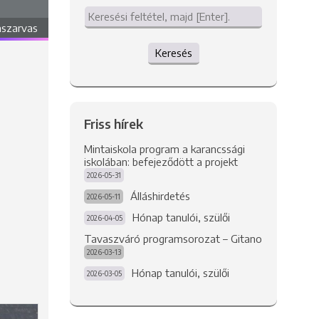
aszarvas
Keresés
Friss hírek
Mintaiskola program a karancssági
iskolában: befejeződött a projekt
2026-05-31
Álláshirdetés
2026-05-11
Hónap tanulói, szülői
2026-04-05
Tavaszváró programsorozat – Gitano
2026-03-13
Hónap tanulói, szülői
2026-03-05