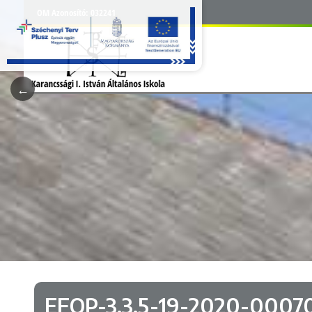
OM Azonosító:
032241
EFOP-3.3.5-19-2020-0007