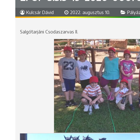
Kulcsár Dávid
2022. augusztus 10.
Pályá
Salgótarjáni Csodaszarvas II.