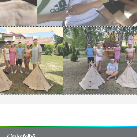
Címkefelhő