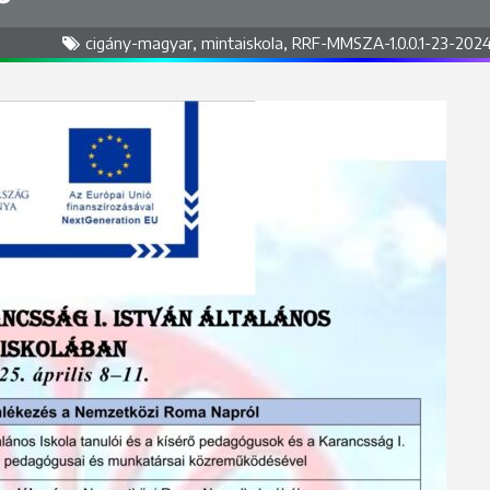
cigány-magyar
,
mintaiskola
,
RRF-MMSZA-1.0.0.1-23-202