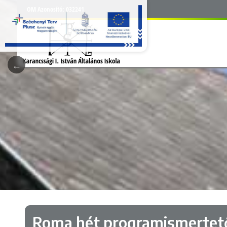
OM Azonosító:
032241
Roma hét programismertet