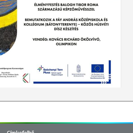
Címkefelhő