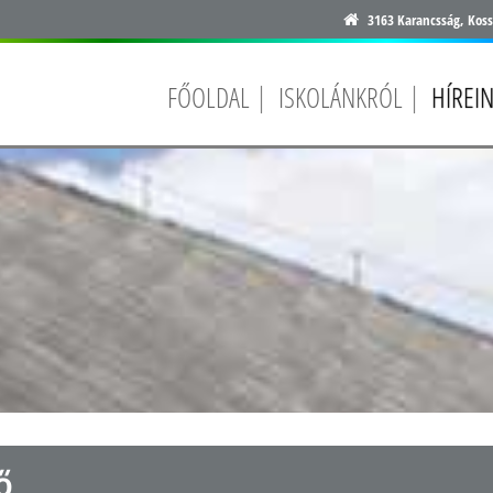
3163 Karancsság, Koss
FŐOLDAL
ISKOLÁNKRÓL
HÍREI
ő