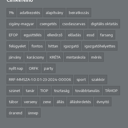
1%
adatkezelés
alapítvány
beiratkozás
cigány-magyar
csengetés
csodaszarvas
digitális oktatás
EFOP
együttélés
ellenőrző
előadás
essd
farsang
felügyelet
fontos
hittan
igazgató
igazgatóhelyettes
járvány
karácsony
KRÉTA
mintaiskola
mérés
nyílt nap
ORFK
party
RRF-MMSZA-1.0.0.1-23-2024-00006
sport
szakkör
szünet
tanár
TIOP
tisztaság
továbbtanulás
TÁMOP
tábor
verseny
zene
állás
álláshirdetés
évnyitó
órarend
ünnep