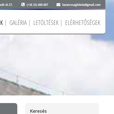
uth út 27.
(+36 32) 400-007
karancssagiiskola@gmail.com
NK
GALÉRIA
LETÖLTÉSEK
ELÉRHETŐSÉGEK
Keresés