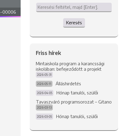
4-00006
Keresés
Friss hírek
Mintaiskola program a karancssági
iskolában: befejeződött a projekt
2026-05-31
Álláshirdetés
2026-05-11
Hónap tanulói, szülői
2026-04-05
Tavaszváró programsorozat – Gitano
2026-03-13
Hónap tanulói, szülői
2026-03-05